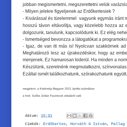
jobban megismertetni, megszerettetni velük varázsla
- Milyen jelekre figyeljenek az Erdőkertesiek ?
- Kivárással és türelemmel vagyunk egymás iránt meg
hosszú távon eltávolítja, vagy közelebb hozza az e
dolgozunk, tanulunk, kapcsolódunk ki. Ez elég neh
- Ismertséged bevonzza a látogatókat a programokr
- Igaz, de van itt más is! Nyolcvan szakkörnek ad 
Meghatározó lesz az újrakezdéskor, hogy az ember
menjenek. Ez hamarosan kiderül. Ha minden a norm
Készülünk, szeretnénk megmutatkozni, színvonalas, t
Ezáltal ismét találkozhatunk, szórakozhatunk együtt
megjelent: a Kistérség Magazin 2021 áprilisi számában
a fotó: Szőke Zoltán Facebook oldaláról való
dátum:
15:31
Címkék:
Erdőkertes
,
Horváth G István
,
Pallag 