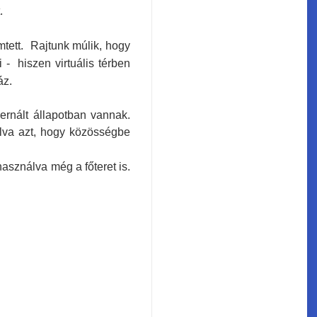
.
mtett. Rajtunk múlik, hogy
 - hiszen virtuális térben
áz.
bernált állapotban vannak.
alva azt, hogy közösségbe
.
asználva még a főteret is.