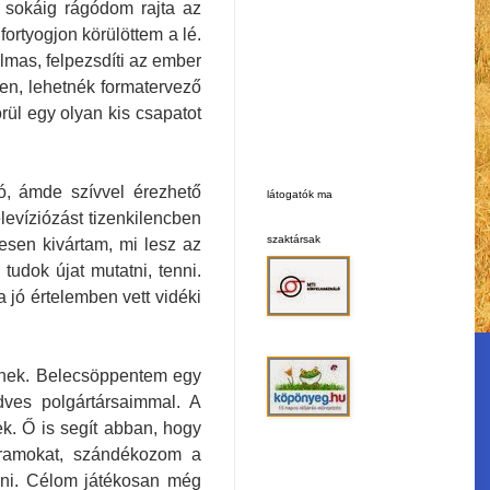
s sokáig rágódom rajta az
rtyogjon körülöttem a lé.
lmas, felpezsdíti az ember
en, lehetnék formatervező
ül egy olyan kis csapatot
ó, ámde szívvel érezhető
látogatók ma
evíziózást tizenkilencben
szaktársak
esen kivártam, mi lesz az
tudok újat mutatni, tenni.
 jó értelemben vett vidéki
jenek. Belecsöppentem egy
dves polgártársaimmal. A
k. Ő is segít abban, hogy
ogramokat, szándékozom a
teni. Célom játékosan még