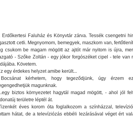
n
 Erdőkertesi Faluház és Könyvtár zárva. Tessék csengetni h
gasztott cetli. Megnyomom, bemegyek, maszkom van, fertőtlenít
ig csukom be magam mögött az ajtót már nyitom is újra, mer
azgató - Szőke Zoltán - egy jókor forgószéket cipel - tele van 
odájába. Követem.
Ez egy érdekes helyzet amibe került...
 Bocsánat kérhetem, hogy tegeződjünk, úgy érzem e
gengedhetjük magunknak.
...egy biztos környezetet hagytál magad mögött, - ahol jól f
donatúj területre léptél át.
Tizenkét éves korom óta foglalkozom a színházzal, televízió
am hátat, de a televíziózás ebbéli lezárásával véget ért va