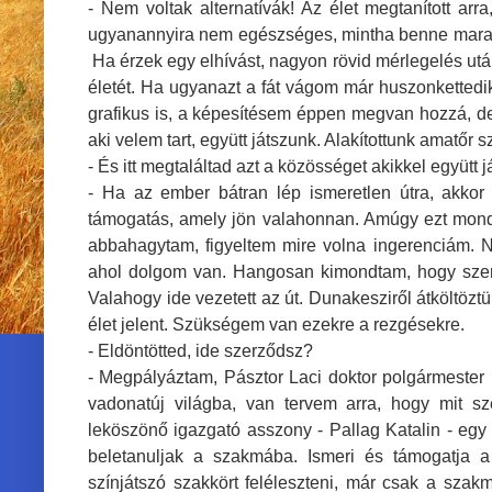
- Nem voltak alternatívák! Az élet megtanított a
ugyanannyira nem egészséges, mintha benne maradn
Ha érzek egy elhívást, nagyon rövid mérlegelés utá
életét. Ha ugyanazt a fát vágom már huszonkettedi
grafikus is, a képesítésem éppen megvan hozzá, d
aki velem tart, együtt játszunk. Alakítottunk amatőr 
- És itt megtaláltad azt a közösséget akikkel együtt 
- Ha az ember bátran lép ismeretlen útra, akko
támogatás, amely jön valahonnan. Amúgy ezt mondt
abbahagytam, figyeltem mire volna ingerenciám. N
ahol dolgom van. Hangosan kimondtam, hogy szeretné
Valahogy ide vezetett az út. Dunakesziről átköltözt
élet jelent. Szükségem van ezekre a rezgésekre.
- Eldöntötted, ide szerződsz?
- Megpályáztam, Pásztor Laci doktor polgármester 
vadonatúj világba, van tervem arra, hogy mit sz
leköszönő igazgató asszony - Pallag Katalin - egy
beletanuljak a szakmába. Ismeri és támogatja a
színjátszó szakkört feléleszteni, már csak a szak