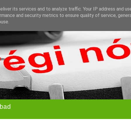
liver its services and to analyze traffic. Your IP address and us
rmance and security metrics to ensure quality of service, gene
buse.
bad