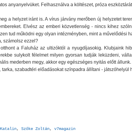
tos anyanyelvüket. Felhasználva a költészet, próza eszköztárát
 a helyzet iránt is. A vírus járvány merőben új helyzetet tere
mbereket. Elvész az emberi közvetlenség - nincs kihez szólni
ezen tud működni egy olyan intézményben, mint a művelődési h
a, számolsz ezzel?
otthont a Faluház az ultizóktól a nyugdíjasokig. Klubjaink hi
ekbe sulykolt félelmet milyen gyorsan tudják leküzdeni, váll
ális mederben megy, akkor egy egészséges nyitás előtt állunk
arka, szabadtéri előadásokat színpadra állítani - játszóhelyül h
.
Katalin
,
Szőke Zoltán
,
v7magazin