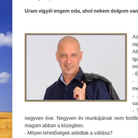
Uram vigyél engem oda, ahol nekem dolgom va
Az
ra
Al
ig
ir
- 
-
me
- 
va
- 
negyven éve. Negyven év munkájának nem fordított
magam abban a közegben.
- Milyen lehetőségek adódtak a váltása?