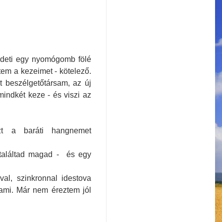
irdeti egy nyomógomb fölé
em a kezeimet - kötelező.
t beszélgetőtársam, az új
mindkét keze - és viszi az
zt a baráti hangnemet
eltaláltad magad - és egy
val, szinkronnal idestova
lami. Már nem éreztem jól