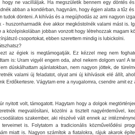
rra, hogy ne vacilláljak. Ha megszületik bennem egy döntés é
ék abban a kondérban, hagynám, hogy égjen alatta a tűz és fo
n tudok dönteni. A kihívás és a megújhodás az ami nagyon izga
k - huszonharmadik éve akkor megkóstolnék valami mást is. Ig
e a középiskolában jobban vonzott hogy létrehozzak magam kör
színjátszó csoportokat, ebben szerettem mindig is lubickolni.
játszhatsz?
r ezt az égiek is megtámogatják. Ez kézzel meg nem foghat
am is: Uram vigyél engem oda, ahol nekem dolgom van! A tel
em dúskálhattam ajánlatokban, nem nagyon jöttek, de türelm
k valami új feladatot, olyat ami új kihívások elé állít, ahol 
ünk Erdőkertesre. Vágytam erre a nyugalomra, csendre amit ez a
úr nyitott volt, támogatott. Hagytam hogy a dolgok megtörtén
eretnék megvalósítani, közölni a tisztelt nagyérdeművel, ke
 csodálatos szakember, aki részévé vált ennek az intézményne
 terveimet is. Folytatom a tradicionális közművelődési pr
mám miatt is. Nagyon számítok a fiatalokra, rájuk akarok épí