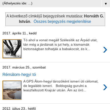
▼
A következő címkéjű bejegyzések mutatása:
Horváth G.
István
.
Összes bejegyzés megjelenítése
2017. április 11., kedd
Tó ahol a vonat megáll Szélesítik az Árpád utat,
›
tán még a járdának is jut hely, a kismamák
biztonságban tolhatják a babakocsit, és k...
2017. március 25., szombat
Rémálom-hegyi tó
›
A GPS Álom-hegyi tározóként ismeri úti célomat,
de legalább ismeri. Boldogság gurulni a
leaszfaltozott Krajcár utcán. Ám az örö...
2012. július 23., hétfő