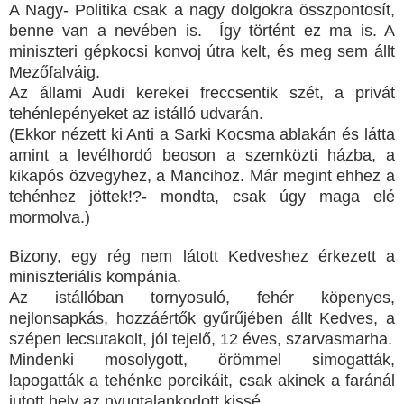
A Nagy- Politika csak a nagy dolgokra összpontosít,
benne van a nevében is.
Így történt ez ma is. A
miniszteri gépkocsi konvoj útra kelt, és meg sem állt
Mezőfalváig.
Az állami Audi kerekei freccsentik szét, a privát
tehénlepényeket az istálló udvarán.
(Ekkor nézett ki Anti a Sarki Kocsma ablakán és látta
amint a levélhordó beoson a szemközti házba, a
kikapós özvegyhez, a Mancihoz. Már megint ehhez a
tehénhez jöttek!?- mondta, csak úgy maga elé
mormolva.)
Bizony, egy rég nem látott Kedveshez érkezett a
miniszteriális kompánia.
Az istállóban tornyosuló, fehér köpenyes,
nejlonsapkás, hozzáértők gyűrűjében állt Kedves, a
szépen lecsutakolt, jól tejelő, 12 éves, szarvasmarha.
Mindenki mosolygott, örömmel simogatták,
lapogatták a tehénke porcikáit, csak akinek a faránál
jutott hely az nyugtalankodott kissé…