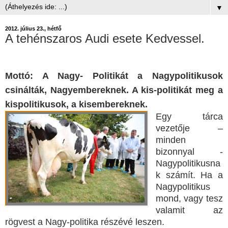
▼
2012. július 23., hétfő
A tehénszaros Audi esete Kedvessel.
Mottó: A Nagy- Politikát a Nagypolitikusok
csinálták, Nagyembereknek. A kis-politikát meg a
kispolitikusok, a kisembereknek.
Egy tárca
vezetője –
minden
bizonnyal -
Nagypolitikusna
k számít. Ha a
Nagypolitikus
mond, vagy tesz
valamit az
rögvest a Nagy-politika részévé leszen.