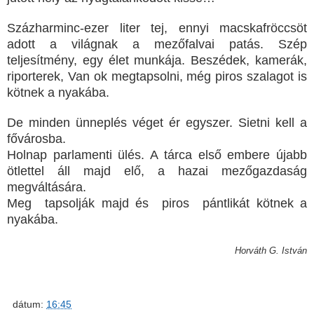
Százharminc-ezer liter tej, ennyi macskafröccsöt
adott a világnak a mezőfalvai patás. Szép
teljesítmény, egy élet munkája. Beszédek, kamerák,
riporterek, Van ok megtapsolni, még piros szalagot is
kötnek a nyakába.
De minden ünneplés véget ér egyszer. Sietni kell a
fővárosba.
Holnap parlamenti ülés. A tárca első embere újabb
ötlettel áll majd elő, a hazai mezőgazdaság
megváltására.
Meg tapsolják majd és piros pántlikát
kötnek
a
nyakába.
Horváth G. István
dátum:
16:45